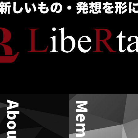
About
Member